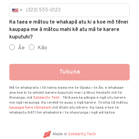
Ka
Ka taea e mātou te whakapā atu ki a koe mō tēnei
kaupapa me ā mātou mahi kē atu mā te karere
taea
kuputuhi?
e
Āe
Kāo
mātou
te
whakapā
Tukuna
atu
Mā te whakarato i tō nama waea me te tīpako i te Āe, e whakaae
ki
ana koe ki te whiwhi karere kuputuhi mai i a Missi Hesketh mō te
Runanga, mā
Solidarity Tech
. Tērā pea ka pāngia e ngā utu karere
a
me ngā raraunga. Ka rerekē te auau o ngā karere. Tirohia tā mātou
kaupapa here tūmataiti
mō ētahi atu kōrero. Ka taea e koe te
koe
whakautu KATI hei whakakore i te ohaurunga i ngā wā katoa.
mō
tēnei
Made in
Solidarity Tech