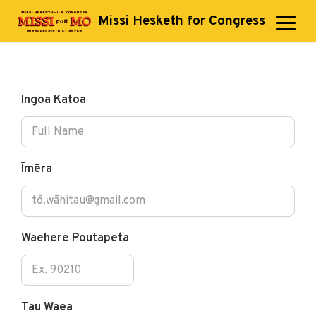
Missi Hesketh for Congress
Ingoa Katoa
Īmēra
Waehere Poutapeta
Tau Waea